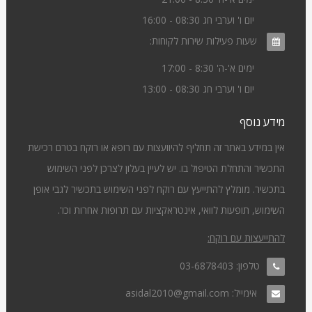
יום ו' וערבי חג 08:30 - 16:00
שעות פעילות שירות לקוחות:
ימים א'-ה' 8:30 - 17:00
יום ו' וערבי חג 08:30 - 13:00
מידע נוסף
אין במידע באתר זה תחליף להיוועצות עם רופא או רוקח בטרם רכישת
התכשיר והתחלת הטיפול בו. יש לעיין בעלון לצרכן לפני השימוש
בתכשיר. מומלץ להתייעץ עם רוקח לפני השימוש בתכשיר לגבי אופן
השימוש, תופעות לוואי, אינטראקציות עם תרופות אחרות וכו'.
להתייעצות עם רוקח:
טלפון:
03-6878403
אימייל:
asidal2010@gmail.com