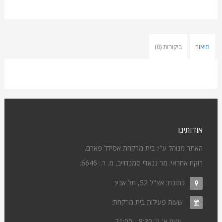
תיאור
ביקורות (0)
אודותינו
האתר מנוהל ע"י: בית מרקחת אסידל פארם.
רוקח אחראי: מר גנאדי סמנדוייב, מ. ר.: 6646.
כתובת:
אצ"ל 52, תל אביב
שעות פעילות בית מרקחת:
ימים א'-ה' 8:30 - 21:00