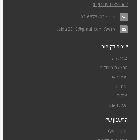
להתייעצות עם רוקח:
טלפון:
03-6878403
אימייל:
asidal2010@gmail.com
שירות לקוחות
יצירת קשר
מבצעים מיוחדים
גיפט קארד
החזרות
יצרנים
מפת האתר
החשבון שלי
החשבון שלי